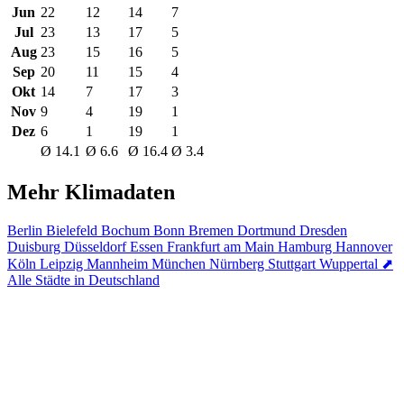
Jun
22
12
14
7
Jul
23
13
17
5
Aug
23
15
16
5
Sep
20
11
15
4
Okt
14
7
17
3
Nov
9
4
19
1
Dez
6
1
19
1
Ø 14.1
Ø 6.6
Ø 16.4
Ø 3.4
Mehr Klimadaten
Berlin
Bielefeld
Bochum
Bonn
Bremen
Dortmund
Dresden
Duisburg
Düsseldorf
Essen
Frankfurt am Main
Hamburg
Hannover
Köln
Leipzig
Mannheim
München
Nürnberg
Stuttgart
Wuppertal
⬈
Alle Städte in Deutschland