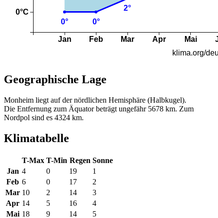
Geographische Lage
Monheim liegt auf der nördlichen Hemisphäre (Halbkugel).
Die Entfernung zum Äquator beträgt ungefähr 5678 km. Zum
Nordpol sind es 4324 km.
Klimatabelle
T-Max
T-Min
Regen
Sonne
Jan
4
0
19
1
Feb
6
0
17
2
Mar
10
2
14
3
Apr
14
5
16
4
Mai
18
9
14
5