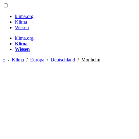
klima.org
Klima
Wissen
klima.org
Klima
Wissen
⌂
/
Klima
/
Europa
/
Deutschland
/
Monheim