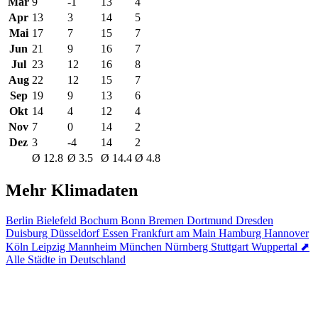
Mar
9
-1
13
4
Apr
13
3
14
5
Mai
17
7
15
7
Jun
21
9
16
7
Jul
23
12
16
8
Aug
22
12
15
7
Sep
19
9
13
6
Okt
14
4
12
4
Nov
7
0
14
2
Dez
3
-4
14
2
Ø 12.8
Ø 3.5
Ø 14.4
Ø 4.8
Mehr Klimadaten
Berlin
Bielefeld
Bochum
Bonn
Bremen
Dortmund
Dresden
Duisburg
Düsseldorf
Essen
Frankfurt am Main
Hamburg
Hannover
Köln
Leipzig
Mannheim
München
Nürnberg
Stuttgart
Wuppertal
⬈
Alle Städte in Deutschland