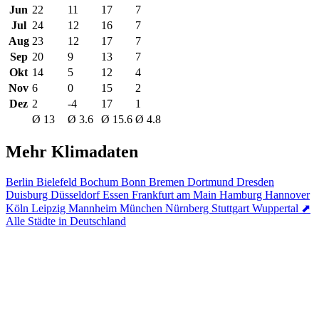
Jun
22
11
17
7
Jul
24
12
16
7
Aug
23
12
17
7
Sep
20
9
13
7
Okt
14
5
12
4
Nov
6
0
15
2
Dez
2
-4
17
1
Ø 13
Ø 3.6
Ø 15.6
Ø 4.8
Mehr Klimadaten
Berlin
Bielefeld
Bochum
Bonn
Bremen
Dortmund
Dresden
Duisburg
Düsseldorf
Essen
Frankfurt am Main
Hamburg
Hannover
Köln
Leipzig
Mannheim
München
Nürnberg
Stuttgart
Wuppertal
⬈
Alle Städte in Deutschland