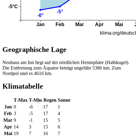
Geographische Lage
Neuhaus am Inn liegt auf der nördlichen Hemisphäre (Halbkugel).
Die Entfernung zum Äquator beträgt ungefähr 5386 km. Zum
Nordpol sind es 4616 km.
Klimatabelle
T-Max
T-Min
Regen
Sonne
Jan
0
-6
17
1
Feb
3
-5
17
4
Mar
9
-1
15
5
Apr
14
3
15
6
Mai
19
7
16
7