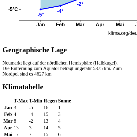
Geographische Lage
Neumarkt liegt auf der nördlichen Hemisphäre (Halbkugel).
Die Entfernung zum Äquator beträgt ungefähr 5375 km. Zum
Nordpol sind es 4627 km.
Klimatabelle
T-Max
T-Min
Regen
Sonne
Jan
3
-5
16
1
Feb
4
-4
15
3
Mar
8
-2
13
4
Apr
13
3
14
5
Mai
17
7
15
6