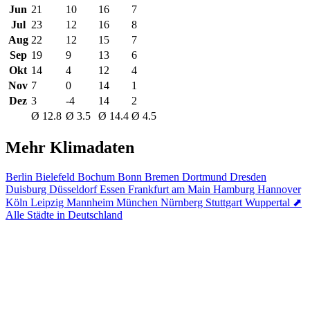
Jun
21
10
16
7
Jul
23
12
16
8
Aug
22
12
15
7
Sep
19
9
13
6
Okt
14
4
12
4
Nov
7
0
14
1
Dez
3
-4
14
2
Ø 12.8
Ø 3.5
Ø 14.4
Ø 4.5
Mehr Klimadaten
Berlin
Bielefeld
Bochum
Bonn
Bremen
Dortmund
Dresden
Duisburg
Düsseldorf
Essen
Frankfurt am Main
Hamburg
Hannover
Köln
Leipzig
Mannheim
München
Nürnberg
Stuttgart
Wuppertal
⬈
Alle Städte in Deutschland