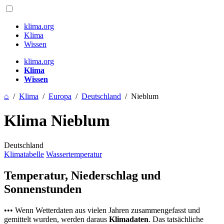
klima.org
Klima
Wissen
klima.org
Klima
Wissen
⌂
/
Klima
/
Europa
/
Deutschland
/
Nieblum
Klima Nieblum
Deutschland
Klimatabelle
Wassertemperatur
Temperatur, Niederschlag und
Sonnenstunden
••• Wenn Wetterdaten aus vielen Jahren zusammengefasst und
gemittelt wurden, werden daraus
Klimadaten
. Das tatsächliche