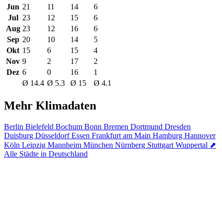
Jun
21
11
14
6
Jul
23
12
15
6
Aug
23
12
16
6
Sep
20
10
14
5
Okt
15
6
15
4
Nov
9
2
17
2
Dez
6
0
16
1
Ø 14.4
Ø 5.3
Ø 15
Ø 4.1
Mehr Klimadaten
Berlin
Bielefeld
Bochum
Bonn
Bremen
Dortmund
Dresden
Duisburg
Düsseldorf
Essen
Frankfurt am Main
Hamburg
Hannover
Köln
Leipzig
Mannheim
München
Nürnberg
Stuttgart
Wuppertal
⬈
Alle Städte in Deutschland