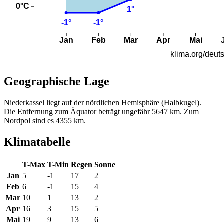
Geographische Lage
Niederkassel liegt auf der nördlichen Hemisphäre (Halbkugel).
Die Entfernung zum Äquator beträgt ungefähr 5647 km. Zum
Nordpol sind es 4355 km.
Klimatabelle
T-Max
T-Min
Regen
Sonne
Jan
5
-1
17
2
Feb
6
-1
15
4
Mar
10
1
13
2
Apr
16
3
15
5
Mai
19
9
13
6