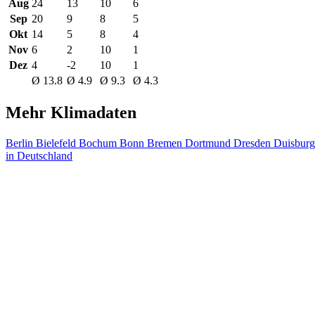
Aug
24
13
10
6
Sep
20
9
8
5
Okt
14
5
8
4
Nov
6
2
10
1
Dez
4
-2
10
1
Ø 13.8
Ø 4.9
Ø 9.3
Ø 4.3
Mehr Klimadaten
Berlin
Bielefeld
Bochum
Bonn
Bremen
Dortmund
Dresden
Duisbur
in Deutschland