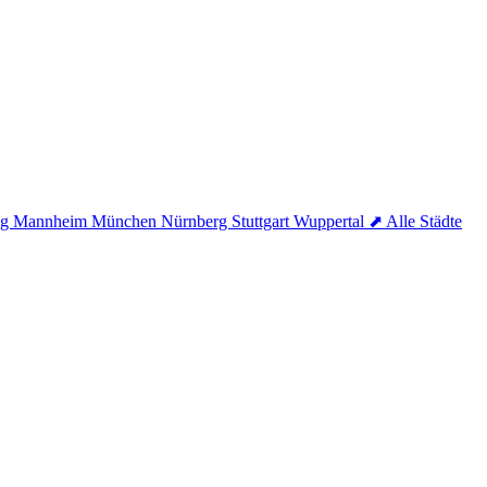
ig
Mannheim
München
Nürnberg
Stuttgart
Wuppertal
⬈ Alle Städte