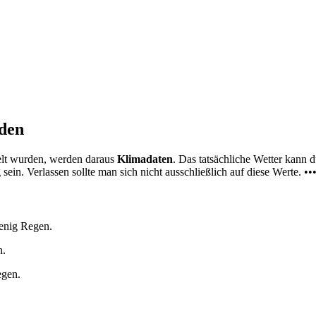
nden
elt wurden, werden daraus
Klimadaten
. Das tatsächliche Wetter kann
ein. Verlassen sollte man sich nicht ausschließlich auf diese Werte. ••
wenig Regen.
n.
egen.