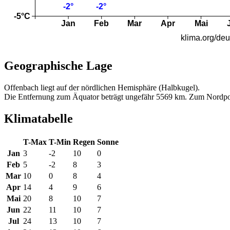
Geographische Lage
Offenbach liegt auf der nördlichen Hemisphäre (Halbkugel).
Die Entfernung zum Äquator beträgt ungefähr 5569 km. Zum Nordpo
Klimatabelle
T-Max
T-Min
Regen
Sonne
Jan
3
-2
10
0
Feb
5
-2
8
3
Mar
10
0
8
4
Apr
14
4
9
6
Mai
20
8
10
7
Jun
22
11
10
7
Jul
24
13
10
7