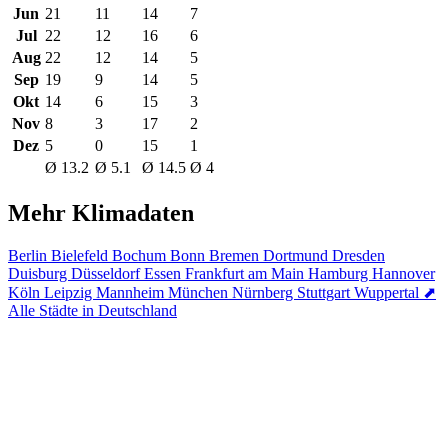
Jun
21
11
14
7
Jul
22
12
16
6
Aug
22
12
14
5
Sep
19
9
14
5
Okt
14
6
15
3
Nov
8
3
17
2
Dez
5
0
15
1
Ø 13.2
Ø 5.1
Ø 14.5
Ø 4
Mehr Klimadaten
Berlin
Bielefeld
Bochum
Bonn
Bremen
Dortmund
Dresden
Duisburg
Düsseldorf
Essen
Frankfurt am Main
Hamburg
Hannover
Köln
Leipzig
Mannheim
München
Nürnberg
Stuttgart
Wuppertal
⬈
Alle Städte in Deutschland