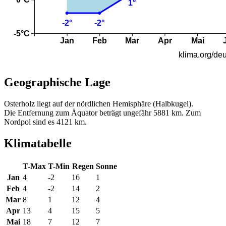
Geographische Lage
Osterholz liegt auf der nördlichen Hemisphäre (Halbkugel).
Die Entfernung zum Äquator beträgt ungefähr 5881 km. Zum
Nordpol sind es 4121 km.
Klimatabelle
T-Max
T-Min
Regen
Sonne
Jan
4
-2
16
1
Feb
4
-2
14
2
Mar
8
1
12
4
Apr
13
4
15
5
Mai
18
7
12
7