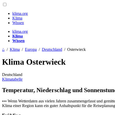
klima.org
Klima
Wissen
klima.org
Klima
Wissen
⌂
/
Klima
/
Europa
/
Deutschland
/
Osterwieck
Klima Osterwieck
Deutschland
Klimatabelle
Temperatur, Niederschlag und Sonnenstu
••• Wenn Wetterdaten aus vielen Jahren zusammengefasst und gemitt
Klima einer Region kann ein guter Anhaltspunkt für die Reiseplanung s