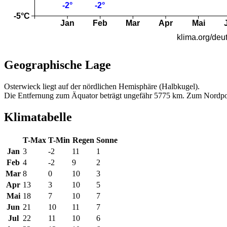
Geographische Lage
Osterwieck liegt auf der nördlichen Hemisphäre (Halbkugel).
Die Entfernung zum Äquator beträgt ungefähr 5775 km. Zum Nordpo
Klimatabelle
T-Max
T-Min
Regen
Sonne
Jan
3
-2
11
1
Feb
4
-2
9
2
Mar
8
0
10
3
Apr
13
3
10
5
Mai
18
7
10
7
Jun
21
10
11
7
Jul
22
11
10
6