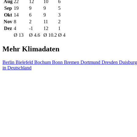
Aug
22
12
10
6
Sep
19
9
9
5
Okt
14
6
9
3
Nov
8
2
11
2
Dez
4
-1
12
1
Ø 13
Ø 4.6
Ø 10.2
Ø 4
Mehr Klimadaten
Berlin
Bielefeld
Bochum
Bonn
Bremen
Dortmund
Dresden
Duisbur
in Deutschland