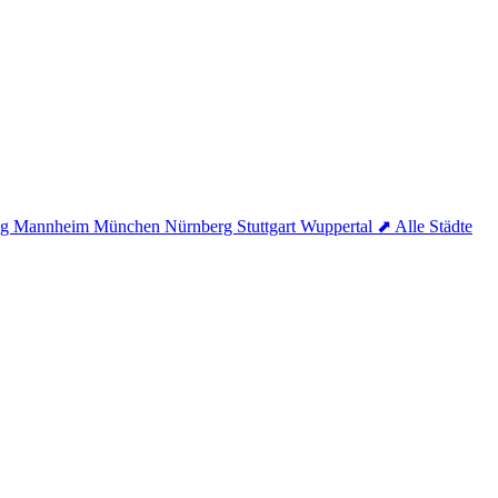
ig
Mannheim
München
Nürnberg
Stuttgart
Wuppertal
⬈ Alle Städte