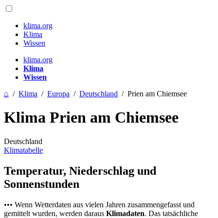
klima.org
Klima
Wissen
klima.org
Klima
Wissen
⌂
/
Klima
/
Europa
/
Deutschland
/
Prien am Chiemsee
Klima Prien am Chiemsee
Deutschland
Klimatabelle
Temperatur, Niederschlag und
Sonnenstunden
••• Wenn Wetterdaten aus vielen Jahren zusammengefasst und
gemittelt wurden, werden daraus
Klimadaten
. Das tatsächliche