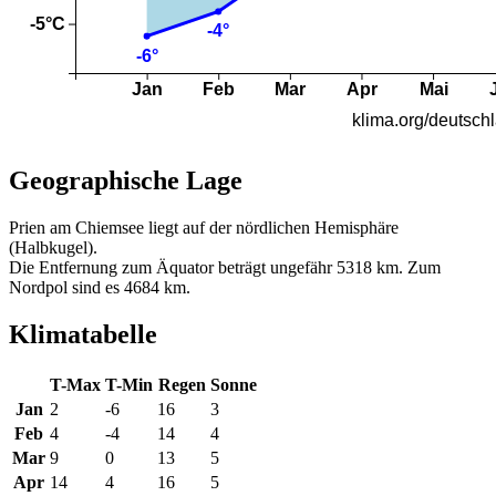
Geographische Lage
Prien am Chiemsee liegt auf der nördlichen Hemisphäre
(Halbkugel).
Die Entfernung zum Äquator beträgt ungefähr 5318 km. Zum
Nordpol sind es 4684 km.
Klimatabelle
T-Max
T-Min
Regen
Sonne
Jan
2
-6
16
3
Feb
4
-4
14
4
Mar
9
0
13
5
Apr
14
4
16
5