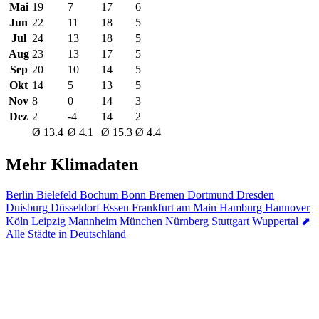
Mai
19
7
17
6
Jun
22
11
18
5
Jul
24
13
18
5
Aug
23
13
17
5
Sep
20
10
14
5
Okt
14
5
13
5
Nov
8
0
14
3
Dez
2
-4
14
2
Ø 13.4
Ø 4.1
Ø 15.3
Ø 4.4
Mehr Klimadaten
Berlin
Bielefeld
Bochum
Bonn
Bremen
Dortmund
Dresden
Duisburg
Düsseldorf
Essen
Frankfurt am Main
Hamburg
Hannover
Köln
Leipzig
Mannheim
München
Nürnberg
Stuttgart
Wuppertal
⬈
Alle Städte in Deutschland