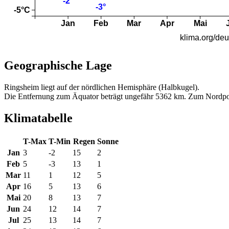
Geographische Lage
Ringsheim liegt auf der nördlichen Hemisphäre (Halbkugel).
Die Entfernung zum Äquator beträgt ungefähr 5362 km. Zum Nordpo
Klimatabelle
T-Max
T-Min
Regen
Sonne
Jan
3
-2
15
2
Feb
5
-3
13
1
Mar
11
1
12
5
Apr
16
5
13
6
Mai
20
8
13
7
Jun
24
12
14
7
Jul
25
13
14
7