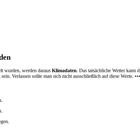
nden
elt wurden, werden daraus
Klimadaten
. Das tatsächliche Wetter kann
ein. Verlassen sollte man sich nicht ausschließlich auf diese Werte. ••
n.
n.
egen.