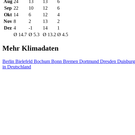
Aug
24
13
13
6
Sep
22
10
12
6
Okt
14
6
12
4
Nov
8
2
13
2
Dez
4
-1
14
1
Ø 14.7
Ø 5.3
Ø 13.2
Ø 4.5
Mehr Klimadaten
Berlin
Bielefeld
Bochum
Bonn
Bremen
Dortmund
Dresden
Duisbur
in Deutschland