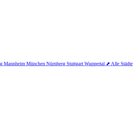
ig
Mannheim
München
Nürnberg
Stuttgart
Wuppertal
⬈ Alle Städte