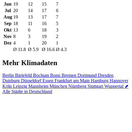
Jun
19
12
15
7
Jul
20
14
17
6
Aug
19
13
17
7
Sep
18
11
16
5
Okt
13
6
18
3
Nov
8
3
19
2
Dez
4
1
20
1
Ø 11.8
Ø 5.9
Ø 16.6
Ø 4.3
Mehr Klimadaten
Berlin
Bielefeld
Bochum
Bonn
Bremen
Dortmund
Dresden
Duisburg
Düsseldorf
Essen
Frankfurt am Main
Hamburg
Hannover
Köln
Leipzig
Mannheim
München
Nürnberg
Stuttgart
Wuppertal
⬈
Alle Städte in Deutschland