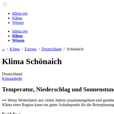
klima.org
Klima
Wissen
klima.org
Klima
Wissen
⌂
/
Klima
/
Europa
/
Deutschland
/
Schönaich
Klima Schönaich
Deutschland
Klimatabelle
Temperatur, Niederschlag und Sonnenstu
••• Wenn Wetterdaten aus vielen Jahren zusammengefasst und gemitt
Klima einer Region kann ein guter Anhaltspunkt für die Reiseplanung s