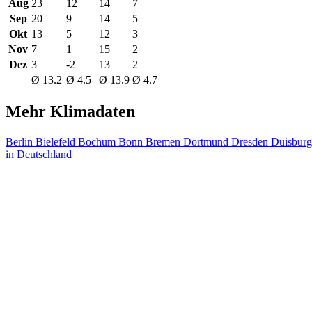
Aug
23
12
14
7
Sep
20
9
14
5
Okt
13
5
12
3
Nov
7
1
15
2
Dez
3
-2
13
2
Ø 13.2
Ø 4.5
Ø 13.9
Ø 4.7
Mehr Klimadaten
Berlin
Bielefeld
Bochum
Bonn
Bremen
Dortmund
Dresden
Duisbur
in Deutschland