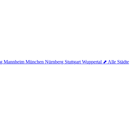
ig
Mannheim
München
Nürnberg
Stuttgart
Wuppertal
⬈ Alle Städte