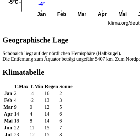
Geographische Lage
Schönaich liegt auf der nördlichen Hemisphäre (Halbkugel).
Die Entfernung zum Äquator beträgt ungefähr 5407 km. Zum Nordpo
Klimatabelle
T-Max
T-Min
Regen
Sonne
Jan
2
-4
16
2
Feb
4
-2
13
3
Mar
9
0
12
5
Apr
14
4
14
6
Mai
18
8
14
6
Jun
22
11
15
7
Jul
23
12
15
8