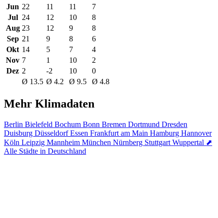
Jun
22
11
11
7
Jul
24
12
10
8
Aug
23
12
9
8
Sep
21
9
8
6
Okt
14
5
7
4
Nov
7
1
10
2
Dez
2
-2
10
0
Ø 13.5
Ø 4.2
Ø 9.5
Ø 4.8
Mehr Klimadaten
Berlin
Bielefeld
Bochum
Bonn
Bremen
Dortmund
Dresden
Duisburg
Düsseldorf
Essen
Frankfurt am Main
Hamburg
Hannover
Köln
Leipzig
Mannheim
München
Nürnberg
Stuttgart
Wuppertal
⬈
Alle Städte in Deutschland