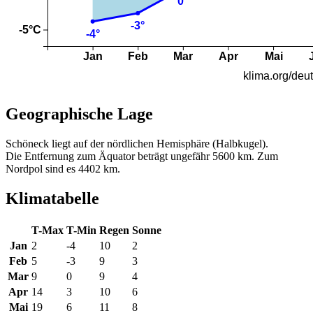
Geographische Lage
Schöneck liegt auf der nördlichen Hemisphäre (Halbkugel).
Die Entfernung zum Äquator beträgt ungefähr 5600 km. Zum
Nordpol sind es 4402 km.
Klimatabelle
T-Max
T-Min
Regen
Sonne
Jan
2
-4
10
2
Feb
5
-3
9
3
Mar
9
0
9
4
Apr
14
3
10
6
Mai
19
6
11
8