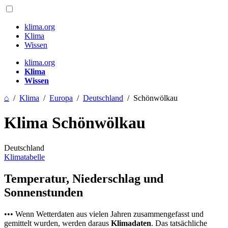
klima.org
Klima
Wissen
klima.org
Klima
Wissen
⌂
/
Klima
/
Europa
/
Deutschland
/
Schönwölkau
Klima Schönwölkau
Deutschland
Klimatabelle
Temperatur, Niederschlag und
Sonnenstunden
••• Wenn Wetterdaten aus vielen Jahren zusammengefasst und
gemittelt wurden, werden daraus
Klimadaten
. Das tatsächliche