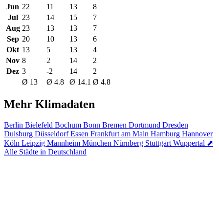
Jun
22
11
13
8
Jul
23
14
15
7
Aug
23
13
13
7
Sep
20
10
13
6
Okt
13
5
13
4
Nov
8
2
14
2
Dez
3
-2
14
2
Ø 13
Ø 4.8
Ø 14.1
Ø 4.8
Mehr Klimadaten
Berlin
Bielefeld
Bochum
Bonn
Bremen
Dortmund
Dresden
Duisburg
Düsseldorf
Essen
Frankfurt am Main
Hamburg
Hannover
Köln
Leipzig
Mannheim
München
Nürnberg
Stuttgart
Wuppertal
⬈
Alle Städte in Deutschland