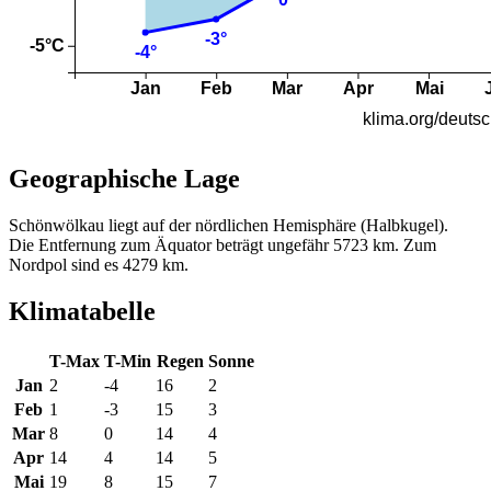
Geographische Lage
Schönwölkau liegt auf der nördlichen Hemisphäre (Halbkugel).
Die Entfernung zum Äquator beträgt ungefähr 5723 km. Zum
Nordpol sind es 4279 km.
Klimatabelle
T-Max
T-Min
Regen
Sonne
Jan
2
-4
16
2
Feb
1
-3
15
3
Mar
8
0
14
4
Apr
14
4
14
5
Mai
19
8
15
7