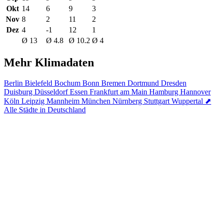
Okt
14
6
9
3
Nov
8
2
11
2
Dez
4
-1
12
1
Ø 13
Ø 4.8
Ø 10.2
Ø 4
Mehr Klimadaten
Berlin
Bielefeld
Bochum
Bonn
Bremen
Dortmund
Dresden
Duisburg
Düsseldorf
Essen
Frankfurt am Main
Hamburg
Hannover
Köln
Leipzig
Mannheim
München
Nürnberg
Stuttgart
Wuppertal
⬈
Alle Städte in Deutschland