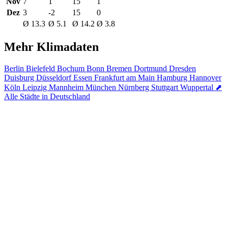
Nov
7
1
15
1
Dez
3
-2
15
0
Ø 13.3
Ø 5.1
Ø 14.2
Ø 3.8
Mehr Klimadaten
Berlin
Bielefeld
Bochum
Bonn
Bremen
Dortmund
Dresden
Duisburg
Düsseldorf
Essen
Frankfurt am Main
Hamburg
Hannover
Köln
Leipzig
Mannheim
München
Nürnberg
Stuttgart
Wuppertal
⬈
Alle Städte in Deutschland