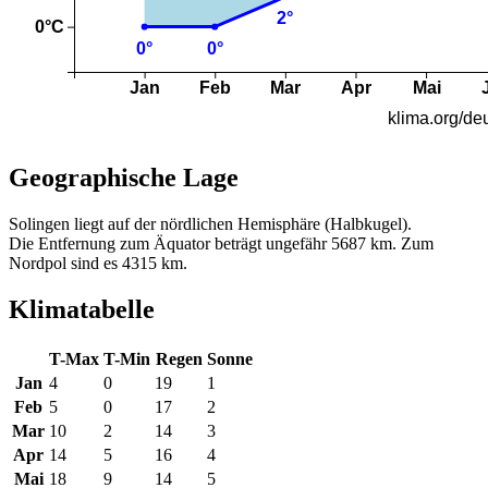
Geographische Lage
Solingen liegt auf der nördlichen Hemisphäre (Halbkugel).
Die Entfernung zum Äquator beträgt ungefähr 5687 km. Zum
Nordpol sind es 4315 km.
Klimatabelle
T-Max
T-Min
Regen
Sonne
Jan
4
0
19
1
Feb
5
0
17
2
Mar
10
2
14
3
Apr
14
5
16
4
Mai
18
9
14
5