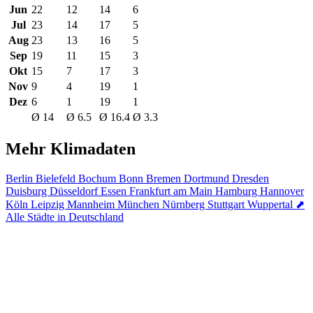
Jun
22
12
14
6
Jul
23
14
17
5
Aug
23
13
16
5
Sep
19
11
15
3
Okt
15
7
17
3
Nov
9
4
19
1
Dez
6
1
19
1
Ø 14
Ø 6.5
Ø 16.4
Ø 3.3
Mehr Klimadaten
Berlin
Bielefeld
Bochum
Bonn
Bremen
Dortmund
Dresden
Duisburg
Düsseldorf
Essen
Frankfurt am Main
Hamburg
Hannover
Köln
Leipzig
Mannheim
München
Nürnberg
Stuttgart
Wuppertal
⬈
Alle Städte in Deutschland