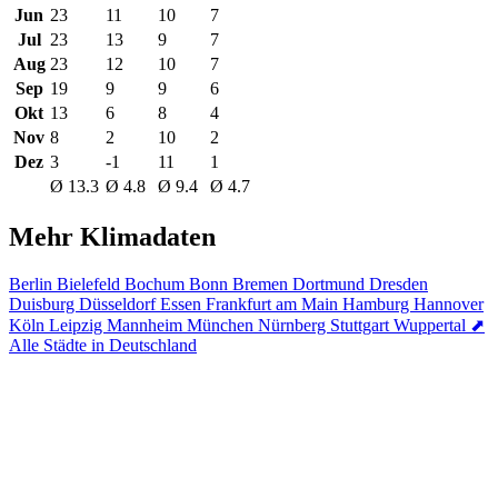
Jun
23
11
10
7
Jul
23
13
9
7
Aug
23
12
10
7
Sep
19
9
9
6
Okt
13
6
8
4
Nov
8
2
10
2
Dez
3
-1
11
1
Ø 13.3
Ø 4.8
Ø 9.4
Ø 4.7
Mehr Klimadaten
Berlin
Bielefeld
Bochum
Bonn
Bremen
Dortmund
Dresden
Duisburg
Düsseldorf
Essen
Frankfurt am Main
Hamburg
Hannover
Köln
Leipzig
Mannheim
München
Nürnberg
Stuttgart
Wuppertal
⬈
Alle Städte in Deutschland