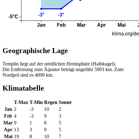
Geographische Lage
Templin liegt auf der nördlichen Hemisphäre (Halbkugel).
Die Entfernung zum Äquator beträgt ungefähr 5903 km. Zum
Nordpol sind es 4099 km.
Klimatabelle
T-Max
T-Min
Regen
Sonne
Jan
2
-3
10
2
Feb
4
-3
9
3
Mar
9
1
8
5
Apr
13
3
9
5
Mai
19
8
10
7