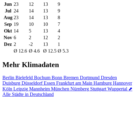
Jun
23
12
13
9
Jul
24
14
13
9
Aug
23
14
13
8
Sep
19
10
10
7
Okt
14
5
13
4
Nov
6
2
12
2
Dez
2
-2
13
1
Ø 12.6
Ø 4.6
Ø 12.5
Ø 5.3
Mehr Klimadaten
Berlin
Bielefeld
Bochum
Bonn
Bremen
Dortmund
Dresden
Duisburg
Düsseldorf
Essen
Frankfurt am Main
Hamburg
Hannover
Köln
Leipzig
Mannheim
München
Nürnberg
Stuttgart
Wuppertal
⬈
Alle Städte in Deutschland