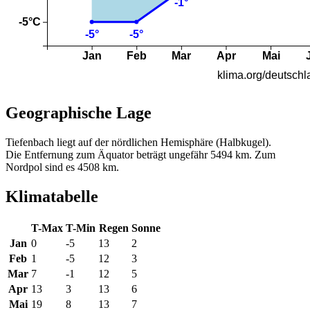
Geographische Lage
Tiefenbach liegt auf der nördlichen Hemisphäre (Halbkugel).
Die Entfernung zum Äquator beträgt ungefähr 5494 km. Zum
Nordpol sind es 4508 km.
Klimatabelle
T-Max
T-Min
Regen
Sonne
Jan
0
-5
13
2
Feb
1
-5
12
3
Mar
7
-1
12
5
Apr
13
3
13
6
Mai
19
8
13
7