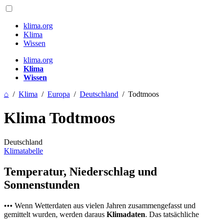
klima.org
Klima
Wissen
klima.org
Klima
Wissen
⌂
/
Klima
/
Europa
/
Deutschland
/
Todtmoos
Klima Todtmoos
Deutschland
Klimatabelle
Temperatur, Niederschlag und
Sonnenstunden
••• Wenn Wetterdaten aus vielen Jahren zusammengefasst und
gemittelt wurden, werden daraus
Klimadaten
. Das tatsächliche