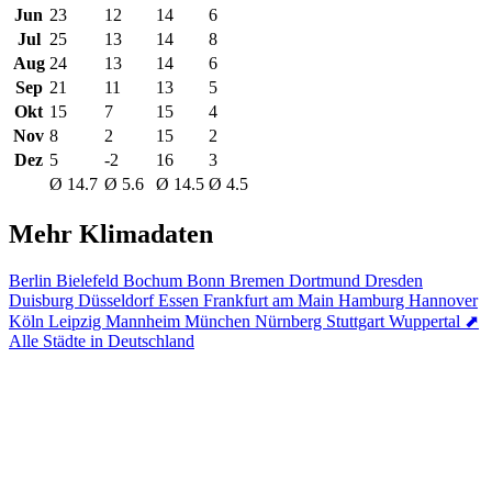
Jun
23
12
14
6
Jul
25
13
14
8
Aug
24
13
14
6
Sep
21
11
13
5
Okt
15
7
15
4
Nov
8
2
15
2
Dez
5
-2
16
3
Ø 14.7
Ø 5.6
Ø 14.5
Ø 4.5
Mehr Klimadaten
Berlin
Bielefeld
Bochum
Bonn
Bremen
Dortmund
Dresden
Duisburg
Düsseldorf
Essen
Frankfurt am Main
Hamburg
Hannover
Köln
Leipzig
Mannheim
München
Nürnberg
Stuttgart
Wuppertal
⬈
Alle Städte in Deutschland