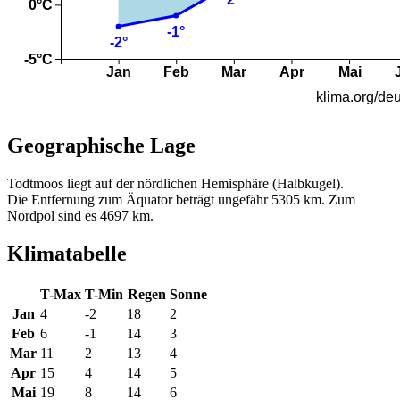
Geographische Lage
Todtmoos liegt auf der nördlichen Hemisphäre (Halbkugel).
Die Entfernung zum Äquator beträgt ungefähr 5305 km. Zum
Nordpol sind es 4697 km.
Klimatabelle
T-Max
T-Min
Regen
Sonne
Jan
4
-2
18
2
Feb
6
-1
14
3
Mar
11
2
13
4
Apr
15
4
14
5
Mai
19
8
14
6