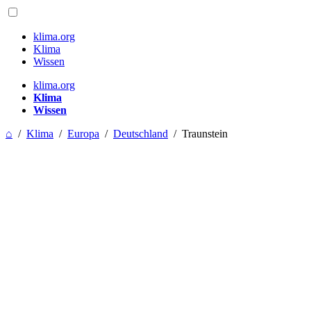
klima.org
Klima
Wissen
klima.org
Klima
Wissen
⌂
/
Klima
/
Europa
/
Deutschland
/
Traunstein