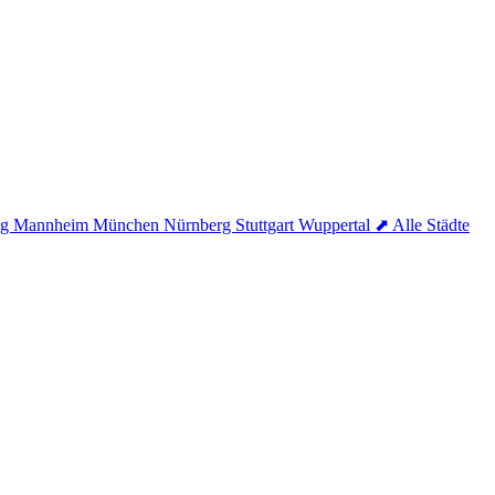
ig
Mannheim
München
Nürnberg
Stuttgart
Wuppertal
⬈ Alle Städte