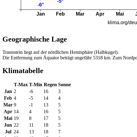
Geographische Lage
Traunstein liegt auf der nördlichen Hemisphäre (Halbkugel).
Die Entfernung zum Äquator beträgt ungefähr 5318 km. Zum Nordpo
Klimatabelle
T-Max
T-Min
Regen
Sonne
Jan
2
-6
16
3
Feb
4
-5
14
4
Mar
9
-1
13
5
Apr
14
4
16
5
Mai
19
8
17
5
Jun
22
11
18
5
Jul
24
13
18
7