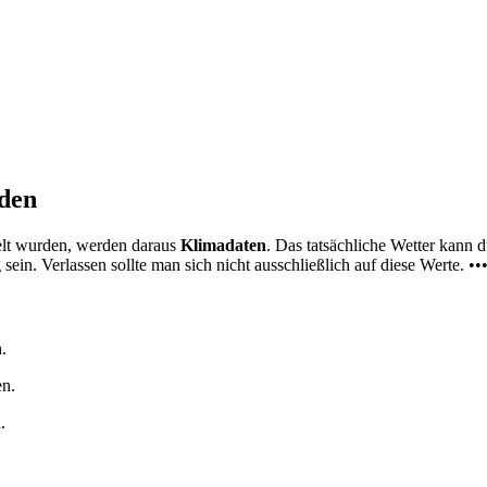
nden
elt wurden, werden daraus
Klimadaten
. Das tatsächliche Wetter kann
ein. Verlassen sollte man sich nicht ausschließlich auf diese Werte. ••
.
en.
.