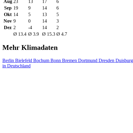
Aug
23
13
17
6
Sep
19
9
14
6
Okt
14
5
13
5
Nov
9
0
14
3
Dez
2
-4
14
2
Ø 13.4
Ø 3.9
Ø 15.3
Ø 4.7
Mehr Klimadaten
Berlin
Bielefeld
Bochum
Bonn
Bremen
Dortmund
Dresden
Duisbur
in Deutschland