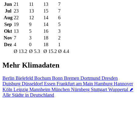
Jun
21
11
13
7
Jul
23
13
15
7
Aug
22
12
14
6
Sep
19
9
14
5
Okt
13
5
16
3
Nov
7
3
18
2
Dez
4
0
18
1
Ø 13.2
Ø 5.3
Ø 15.2
Ø 4.4
Mehr Klimadaten
Berlin
Bielefeld
Bochum
Bonn
Bremen
Dortmund
Dresden
Duisburg
Düsseldorf
Essen
Frankfurt am Main
Hamburg
Hannover
Köln
Leipzig
Mannheim
München
Nürnberg
Stuttgart
Wuppertal
⬈
Alle Städte in Deutschland