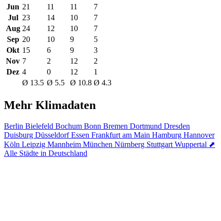
Jun
21
11
11
7
Jul
23
14
10
7
Aug
24
12
10
7
Sep
20
10
9
5
Okt
15
6
9
3
Nov
7
2
12
2
Dez
4
0
12
1
Ø 13.5
Ø 5.5
Ø 10.8
Ø 4.3
Mehr Klimadaten
Berlin
Bielefeld
Bochum
Bonn
Bremen
Dortmund
Dresden
Duisburg
Düsseldorf
Essen
Frankfurt am Main
Hamburg
Hannover
Köln
Leipzig
Mannheim
München
Nürnberg
Stuttgart
Wuppertal
⬈
Alle Städte in Deutschland