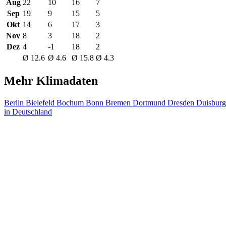
Aug
22
10
16
7
Sep
19
9
15
5
Okt
14
6
17
3
Nov
8
3
18
2
Dez
4
-1
18
2
Ø 12.6
Ø 4.6
Ø 15.8
Ø 4.3
Mehr Klimadaten
Berlin
Bielefeld
Bochum
Bonn
Bremen
Dortmund
Dresden
Duisbur
in Deutschland