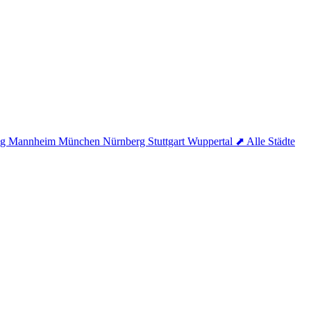
ig
Mannheim
München
Nürnberg
Stuttgart
Wuppertal
⬈ Alle Städte