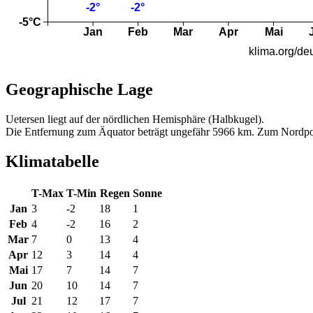
Geographische Lage
Uetersen liegt auf der nördlichen Hemisphäre (Halbkugel).
Die Entfernung zum Äquator beträgt ungefähr 5966 km. Zum Nordpo
Klimatabelle
T-Max
T-Min
Regen
Sonne
Jan
3
-2
18
1
Feb
4
-2
16
2
Mar
7
0
13
4
Apr
12
3
14
4
Mai
17
7
14
7
Jun
20
10
14
7
Jul
21
12
17
7