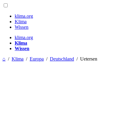
klima.org
Klima
Wissen
klima.org
Klima
Wissen
⌂
/
Klima
/
Europa
/
Deutschland
/
Uetersen