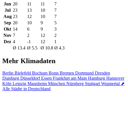
Jun
20
11
11
7
Jul
23
13
10
7
Aug
23
12
10
7
Sep
20
10
9
5
Okt
14
6
9
3
Nov
7
2
12
2
Dez
4
-1
12
1
Ø 13.4
Ø 5.5
Ø 10.8
Ø 4.3
Mehr Klimadaten
Berlin
Bielefeld
Bochum
Bonn
Bremen
Dortmund
Dresden
Duisburg
Düsseldorf
Essen
Frankfurt am Main
Hamburg
Hannover
Köln
Leipzig
Mannheim
München
Nürnberg
Stuttgart
Wuppertal
⬈
Alle Städte in Deutschland