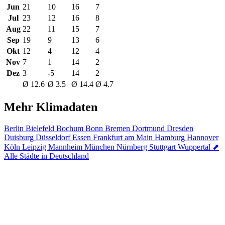
Jun
21
10
16
7
Jul
23
12
16
8
Aug
22
11
15
7
Sep
19
9
13
6
Okt
12
4
12
4
Nov
7
1
14
2
Dez
3
-5
14
2
Ø 12.6
Ø 3.5
Ø 14.4
Ø 4.7
Mehr Klimadaten
Berlin
Bielefeld
Bochum
Bonn
Bremen
Dortmund
Dresden
Duisburg
Düsseldorf
Essen
Frankfurt am Main
Hamburg
Hannover
Köln
Leipzig
Mannheim
München
Nürnberg
Stuttgart
Wuppertal
⬈
Alle Städte in Deutschland