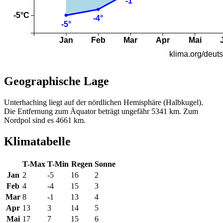
Geographische Lage
Unterhaching liegt auf der nördlichen Hemisphäre (Halbkugel).
Die Entfernung zum Äquator beträgt ungefähr 5341 km. Zum
Nordpol sind es 4661 km.
Klimatabelle
T-Max
T-Min
Regen
Sonne
Jan
2
-5
16
2
Feb
4
-4
15
3
Mar
8
-1
13
4
Apr
13
3
14
5
Mai
17
7
15
6