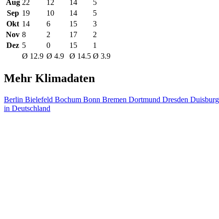
Aug
22
12
14
5
Sep
19
10
14
5
Okt
14
6
15
3
Nov
8
2
17
2
Dez
5
0
15
1
Ø 12.9
Ø 4.9
Ø 14.5
Ø 3.9
Mehr Klimadaten
Berlin
Bielefeld
Bochum
Bonn
Bremen
Dortmund
Dresden
Duisbur
in Deutschland