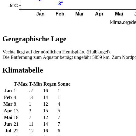
Geographische Lage
Vechta liegt auf der nördlichen Hemisphäre (Halbkugel).
Die Entfernung zum Äquator beträgt ungefähr 5859 km. Zum Nordpo
Klimatabelle
T-Max
T-Min
Regen
Sonne
Jan
1
-2
16
1
Feb
4
-3
14
1
Mar
8
1
12
4
Apr
13
3
15
5
Mai
18
7
12
7
Jun
21
11
14
7
Jul
22
12
16
6