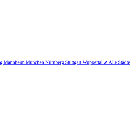
ig
Mannheim
München
Nürnberg
Stuttgart
Wuppertal
⬈ Alle Städte