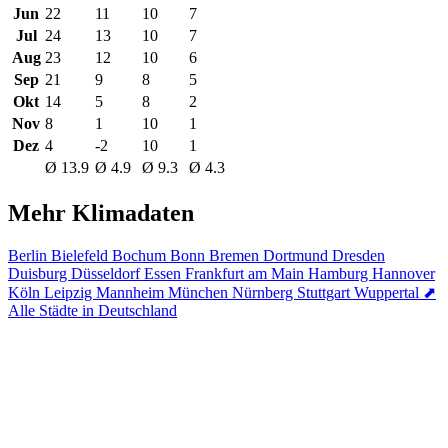
Jun
22
11
10
7
Jul
24
13
10
7
Aug
23
12
10
6
Sep
21
9
8
5
Okt
14
5
8
2
Nov
8
1
10
1
Dez
4
-2
10
1
Ø 13.9
Ø 4.9
Ø 9.3
Ø 4.3
Mehr Klimadaten
Berlin
Bielefeld
Bochum
Bonn
Bremen
Dortmund
Dresden
Duisburg
Düsseldorf
Essen
Frankfurt am Main
Hamburg
Hannover
Köln
Leipzig
Mannheim
München
Nürnberg
Stuttgart
Wuppertal
⬈
Alle Städte in Deutschland