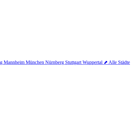
ig
Mannheim
München
Nürnberg
Stuttgart
Wuppertal
⬈ Alle Städte