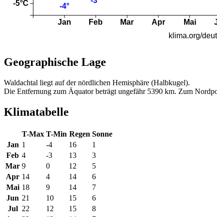
Geographische Lage
Waldachtal liegt auf der nördlichen Hemisphäre (Halbkugel).
Die Entfernung zum Äquator beträgt ungefähr 5390 km. Zum Nordpo
Klimatabelle
T-Max
T-Min
Regen
Sonne
Jan
1
-4
16
1
Feb
4
-3
13
3
Mar
9
0
12
5
Apr
14
4
14
6
Mai
18
9
14
7
Jun
21
10
15
6
Jul
22
12
15
8