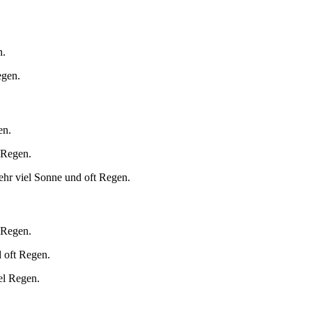
.
n.
egen.
en.
 Regen.
ehr viel Sonne und oft Regen.
 Regen.
 oft Regen.
el Regen.