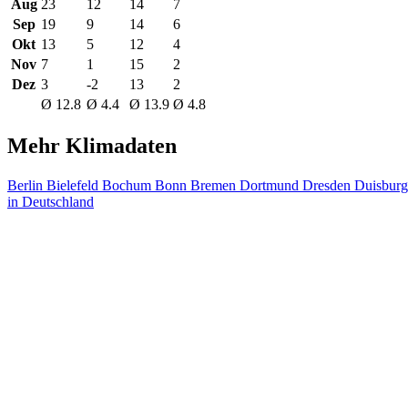
Aug
23
12
14
7
Sep
19
9
14
6
Okt
13
5
12
4
Nov
7
1
15
2
Dez
3
-2
13
2
Ø 12.8
Ø 4.4
Ø 13.9
Ø 4.8
Mehr Klimadaten
Berlin
Bielefeld
Bochum
Bonn
Bremen
Dortmund
Dresden
Duisbur
in Deutschland