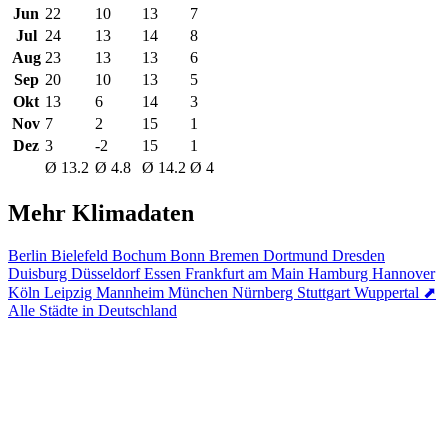
Jun
22
10
13
7
Jul
24
13
14
8
Aug
23
13
13
6
Sep
20
10
13
5
Okt
13
6
14
3
Nov
7
2
15
1
Dez
3
-2
15
1
Ø 13.2
Ø 4.8
Ø 14.2
Ø 4
Mehr Klimadaten
Berlin
Bielefeld
Bochum
Bonn
Bremen
Dortmund
Dresden
Duisburg
Düsseldorf
Essen
Frankfurt am Main
Hamburg
Hannover
Köln
Leipzig
Mannheim
München
Nürnberg
Stuttgart
Wuppertal
⬈
Alle Städte in Deutschland