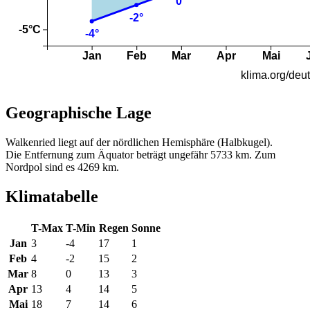
Geographische Lage
Walkenried liegt auf der nördlichen Hemisphäre (Halbkugel).
Die Entfernung zum Äquator beträgt ungefähr 5733 km. Zum
Nordpol sind es 4269 km.
Klimatabelle
T-Max
T-Min
Regen
Sonne
Jan
3
-4
17
1
Feb
4
-2
15
2
Mar
8
0
13
3
Apr
13
4
14
5
Mai
18
7
14
6