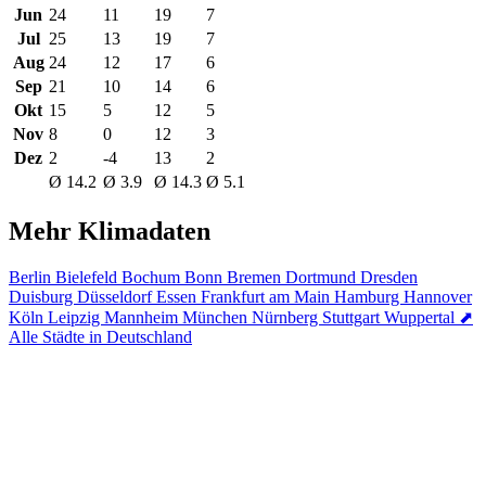
Jun
24
11
19
7
Jul
25
13
19
7
Aug
24
12
17
6
Sep
21
10
14
6
Okt
15
5
12
5
Nov
8
0
12
3
Dez
2
-4
13
2
Ø 14.2
Ø 3.9
Ø 14.3
Ø 5.1
Mehr Klimadaten
Berlin
Bielefeld
Bochum
Bonn
Bremen
Dortmund
Dresden
Duisburg
Düsseldorf
Essen
Frankfurt am Main
Hamburg
Hannover
Köln
Leipzig
Mannheim
München
Nürnberg
Stuttgart
Wuppertal
⬈
Alle Städte in Deutschland