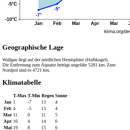
Geographische Lage
Wallgau liegt auf der nördlichen Hemisphäre (Halbkugel).
Die Entfernung zum Äquator beträgt ungefähr 5281 km. Zum
Nordpol sind es 4721 km.
Klimatabelle
T-Max
T-Min
Regen
Sonne
Jan
1
-7
13
4
Feb
4
-5
13
4
Mar
11
0
11
5
Apr
16
4
14
6
Mai
19
8
15
6