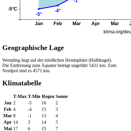
Geographische Lage
Wemding liegt auf der nördlichen Hemisphäre (Halbkugel).
Die Entfernung zum Äquator beträgt ungefähr 5431 km. Zum
Nordpol sind es 4571 km.
Klimatabelle
T-Max
T-Min
Regen
Sonne
Jan
2
-5
16
2
Feb
4
-4
15
3
Mar
8
-1
13
4
Apr
14
3
14
5
Mai
17
6
15
7