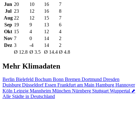
Jun
20
10
16
7
Jul
23
12
16
8
Aug
22
12
15
7
Sep
19
9
13
6
Okt
15
4
12
4
Nov
7
0
14
2
Dez
3
-4
14
2
Ø 12.8
Ø 3.5
Ø 14.4
Ø 4.8
Mehr Klimadaten
Berlin
Bielefeld
Bochum
Bonn
Bremen
Dortmund
Dresden
Duisburg
Düsseldorf
Essen
Frankfurt am Main
Hamburg
Hannover
Köln
Leipzig
Mannheim
München
Nürnberg
Stuttgart
Wuppertal
⬈
Alle Städte in Deutschland