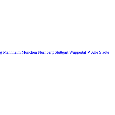
ig
Mannheim
München
Nürnberg
Stuttgart
Wuppertal
⬈ Alle Städte