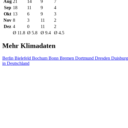
Aug
21
14
9
7
Sep
18
11
9
4
Okt
13
6
9
3
Nov
8
3
11
2
Dez
4
0
11
2
Ø 11.8
Ø 5.8
Ø 9.4
Ø 4.5
Mehr Klimadaten
Berlin
Bielefeld
Bochum
Bonn
Bremen
Dortmund
Dresden
Duisbur
in Deutschland