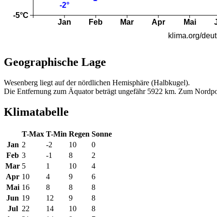
Geographische Lage
Wesenberg liegt auf der nördlichen Hemisphäre (Halbkugel).
Die Entfernung zum Äquator beträgt ungefähr 5922 km. Zum Nordpo
Klimatabelle
T-Max
T-Min
Regen
Sonne
Jan
2
-2
10
0
Feb
3
-1
8
2
Mar
5
1
10
4
Apr
10
4
9
6
Mai
16
8
8
8
Jun
19
12
9
8
Jul
22
14
10
8