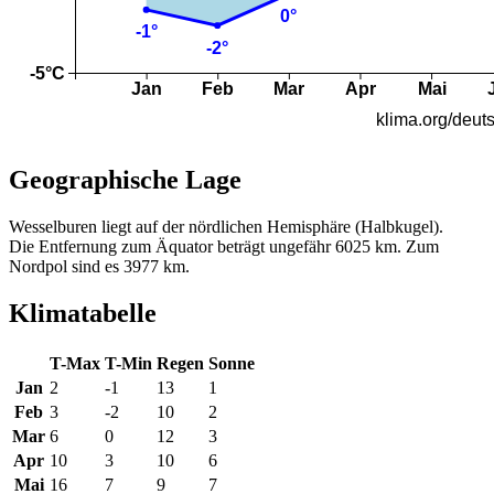
Geographische Lage
Wesselburen liegt auf der nördlichen Hemisphäre (Halbkugel).
Die Entfernung zum Äquator beträgt ungefähr 6025 km. Zum
Nordpol sind es 3977 km.
Klimatabelle
T-Max
T-Min
Regen
Sonne
Jan
2
-1
13
1
Feb
3
-2
10
2
Mar
6
0
12
3
Apr
10
3
10
6
Mai
16
7
9
7