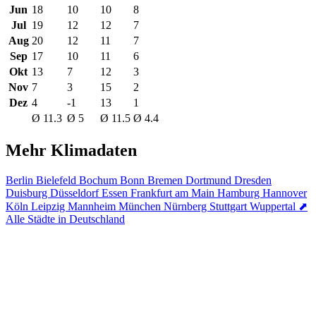
Jun
18
10
10
8
Jul
19
12
12
7
Aug
20
12
11
7
Sep
17
10
11
6
Okt
13
7
12
3
Nov
7
3
15
2
Dez
4
-1
13
1
Ø 11.3
Ø 5
Ø 11.5
Ø 4.4
Mehr Klimadaten
Berlin
Bielefeld
Bochum
Bonn
Bremen
Dortmund
Dresden
Duisburg
Düsseldorf
Essen
Frankfurt am Main
Hamburg
Hannover
Köln
Leipzig
Mannheim
München
Nürnberg
Stuttgart
Wuppertal
⬈
Alle Städte in Deutschland