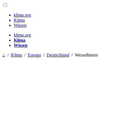
klima.org
Klima
Wissen
klima.org
Klima
Wissen
⌂
/
Klima
/
Europa
/
Deutschland
/
Wesselburen