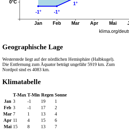
Geographische Lage
Westerstede liegt auf der nördlichen Hemisphäre (Halbkugel).
Die Entfernung zum Äquator beträgt ungefähr 5919 km. Zum
Nordpol sind es 4083 km.
Klimatabelle
T-Max
T-Min
Regen
Sonne
Jan
3
-1
19
1
Feb
3
-1
17
2
Mar
7
1
13
4
Apr
11
4
15
6
Mai
15
8
13
7