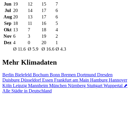
Jun
19
12
15
7
Jul
20
14
17
6
Aug
20
13
17
6
Sep
18
11
16
5
Okt
13
7
18
4
Nov
6
3
19
2
Dez
4
0
20
1
Ø 11.6
Ø 5.9
Ø 16.6
Ø 4.3
Mehr Klimadaten
Berlin
Bielefeld
Bochum
Bonn
Bremen
Dortmund
Dresden
Duisburg
Düsseldorf
Essen
Frankfurt am Main
Hamburg
Hannover
Köln
Leipzig
Mannheim
München
Nürnberg
Stuttgart
Wuppertal
⬈
Alle Städte in Deutschland