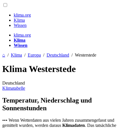
klima.org
Klima
Wissen
klima.org
Klima
Wissen
⌂
/
Klima
/
Europa
/
Deutschland
/
Westerstede
Klima Westerstede
Deutschland
Klimatabelle
Temperatur, Niederschlag und
Sonnenstunden
••• Wenn Wetterdaten aus vielen Jahren zusammengefasst und
gemittelt wurden, werden daraus
Klimadaten
. Das tatsächliche