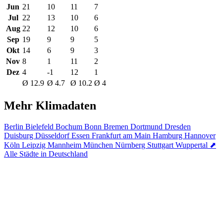
Jun
21
10
11
7
Jul
22
13
10
6
Aug
22
12
10
6
Sep
19
9
9
5
Okt
14
6
9
3
Nov
8
1
11
2
Dez
4
-1
12
1
Ø 12.9
Ø 4.7
Ø 10.2
Ø 4
Mehr Klimadaten
Berlin
Bielefeld
Bochum
Bonn
Bremen
Dortmund
Dresden
Duisburg
Düsseldorf
Essen
Frankfurt am Main
Hamburg
Hannover
Köln
Leipzig
Mannheim
München
Nürnberg
Stuttgart
Wuppertal
⬈
Alle Städte in Deutschland