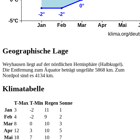
Geographische Lage
Weyhausen liegt auf der nördlichen Hemisphäre (Halbkugel).
Die Entfernung zum Äquator beträgt ungefähr 5868 km. Zum
Nordpol sind es 4134 km.
Klimatabelle
T-Max
T-Min
Regen
Sonne
Jan
3
-2
11
1
Feb
4
-2
9
2
Mar
8
0
10
3
Apr
12
3
10
5
Mai
18
7
10
7