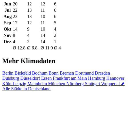
Jun
20
12
12
6
Jul
22
13
11
6
Aug
23
13
10
6
Sep
17
12
11
5
Okt
14
9
10
4
Nov
8
4
14
2
Dez
4
2
14
1
Ø 12.8
Ø 6.8
Ø 11.9
Ø 4
Mehr Klimadaten
Berlin
Bielefeld
Bochum
Bonn
Bremen
Dortmund
Dresden
Duisburg
Düsseldorf
Essen
Frankfurt am Main
Hamburg
Hannover
Köln
Leipzig
Mannheim
München
Nürnberg
Stuttgart
Wuppertal
⬈
Alle Städte in Deutschland