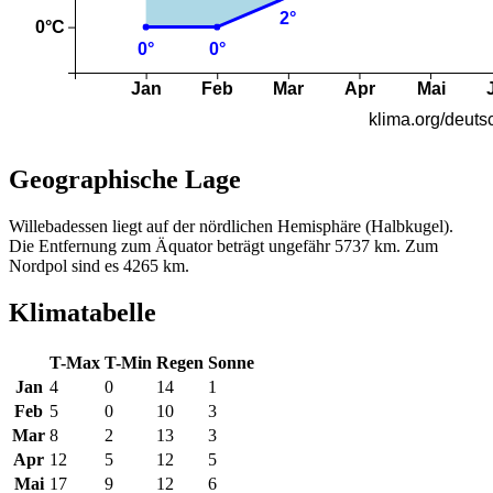
Geographische Lage
Willebadessen liegt auf der nördlichen Hemisphäre (Halbkugel).
Die Entfernung zum Äquator beträgt ungefähr 5737 km. Zum
Nordpol sind es 4265 km.
Klimatabelle
T-Max
T-Min
Regen
Sonne
Jan
4
0
14
1
Feb
5
0
10
3
Mar
8
2
13
3
Apr
12
5
12
5
Mai
17
9
12
6