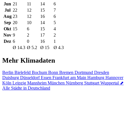
Jun
21
11
14
6
Jul
22
12
15
7
Aug
23
12
16
6
Sep
20
10
14
5
Okt
15
6
15
4
Nov
9
2
17
2
Dez
6
0
16
1
Ø 14.3
Ø 5.2
Ø 15
Ø 4.3
Mehr Klimadaten
Berlin
Bielefeld
Bochum
Bonn
Bremen
Dortmund
Dresden
Duisburg
Düsseldorf
Essen
Frankfurt am Main
Hamburg
Hannover
Köln
Leipzig
Mannheim
München
Nürnberg
Stuttgart
Wuppertal
⬈
Alle Städte in Deutschland