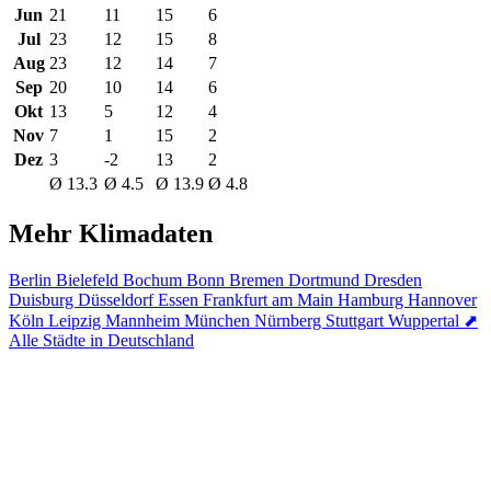
Jun
21
11
15
6
Jul
23
12
15
8
Aug
23
12
14
7
Sep
20
10
14
6
Okt
13
5
12
4
Nov
7
1
15
2
Dez
3
-2
13
2
Ø 13.3
Ø 4.5
Ø 13.9
Ø 4.8
Mehr Klimadaten
Berlin
Bielefeld
Bochum
Bonn
Bremen
Dortmund
Dresden
Duisburg
Düsseldorf
Essen
Frankfurt am Main
Hamburg
Hannover
Köln
Leipzig
Mannheim
München
Nürnberg
Stuttgart
Wuppertal
⬈
Alle Städte in Deutschland