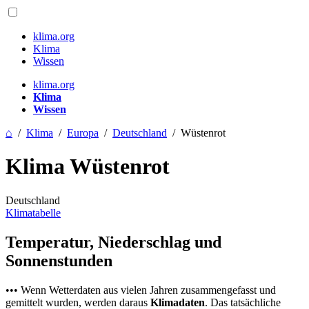
klima.org
Klima
Wissen
klima.org
Klima
Wissen
⌂
/
Klima
/
Europa
/
Deutschland
/
Wüstenrot
Klima Wüstenrot
Deutschland
Klimatabelle
Temperatur, Niederschlag und
Sonnenstunden
••• Wenn Wetterdaten aus vielen Jahren zusammengefasst und
gemittelt wurden, werden daraus
Klimadaten
. Das tatsächliche