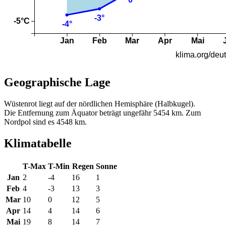
Geographische Lage
Wüstenrot liegt auf der nördlichen Hemisphäre (Halbkugel).
Die Entfernung zum Äquator beträgt ungefähr 5454 km. Zum
Nordpol sind es 4548 km.
Klimatabelle
T-Max
T-Min
Regen
Sonne
Jan
2
-4
16
1
Feb
4
-3
13
3
Mar
10
0
12
5
Apr
14
4
14
6
Mai
19
8
14
7