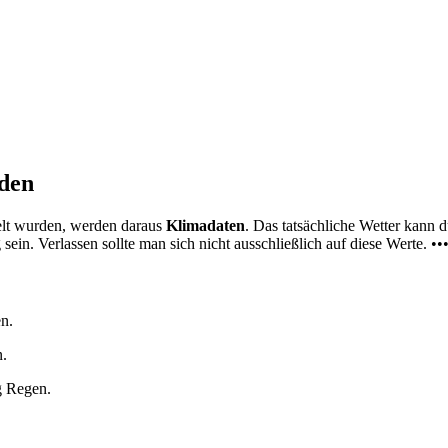
nden
elt wurden, werden daraus
Klimadaten
. Das tatsächliche Wetter kann
ein. Verlassen sollte man sich nicht ausschließlich auf diese Werte. ••
n.
n.
g Regen.