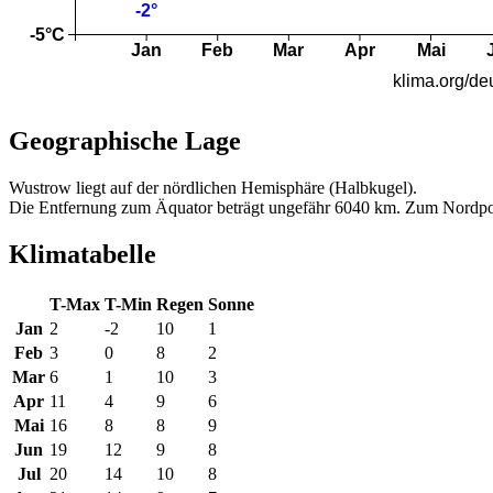
Geographische Lage
Wustrow liegt auf der nördlichen Hemisphäre (Halbkugel).
Die Entfernung zum Äquator beträgt ungefähr 6040 km. Zum Nordpo
Klimatabelle
T-Max
T-Min
Regen
Sonne
Jan
2
-2
10
1
Feb
3
0
8
2
Mar
6
1
10
3
Apr
11
4
9
6
Mai
16
8
8
9
Jun
19
12
9
8
Jul
20
14
10
8