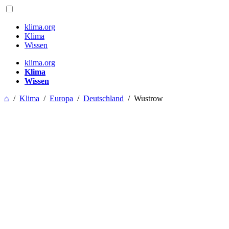
klima.org
Klima
Wissen
klima.org
Klima
Wissen
⌂
/
Klima
/
Europa
/
Deutschland
/
Wustrow