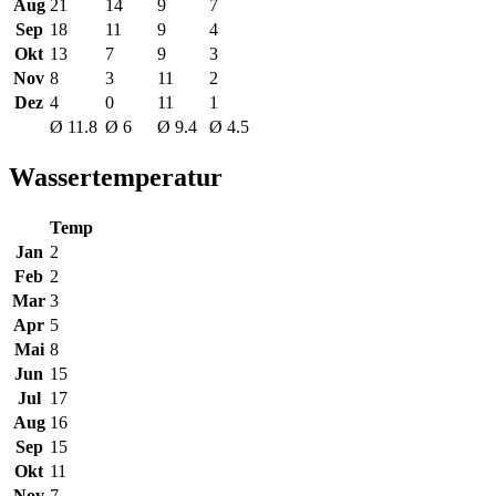
Aug
21
14
9
7
Sep
18
11
9
4
Okt
13
7
9
3
Nov
8
3
11
2
Dez
4
0
11
1
Ø 11.8
Ø 6
Ø 9.4
Ø 4.5
Wassertemperatur
Temp
Jan
2
Feb
2
Mar
3
Apr
5
Mai
8
Jun
15
Jul
17
Aug
16
Sep
15
Okt
11
Nov
7