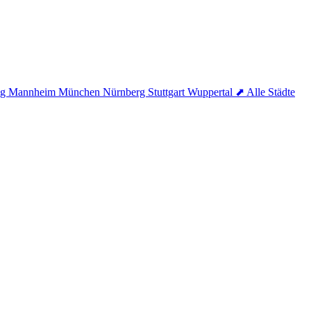
ig
Mannheim
München
Nürnberg
Stuttgart
Wuppertal
⬈ Alle Städte