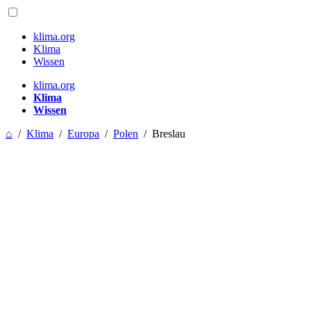
klima.org
Klima
Wissen
klima.org
Klima
Wissen
⌂
/
Klima
/
Europa
/
Polen
/
Breslau