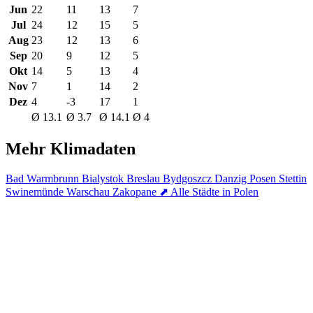
Jun
22
11
13
7
Jul
24
12
15
5
Aug
23
12
13
6
Sep
20
9
12
5
Okt
14
5
13
4
Nov
7
1
14
2
Dez
4
-3
17
1
Ø 13.1
Ø 3.7
Ø 14.1
Ø 4
Mehr Klimadaten
Bad Warmbrunn
Bialystok
Breslau
Bydgoszcz
Danzig
Posen
Stettin
Swinemünde
Warschau
Zakopane
⬈ Alle Städte in Polen