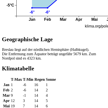
Geographische Lage
Breslau liegt auf der nördlichen Hemisphäre (Halbkugel).
Die Entfernung zum Äquator beträgt ungefähr 5679 km. Zum
Nordpol sind es 4323 km.
Klimatabelle
T-Max
T-Min
Regen
Sonne
Jan
1
-6
16
1
Feb
2
-6
14
2
Mar
9
-1
14
4
Apr
12
3
14
5
Mai
19
7
14
6