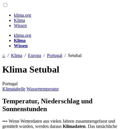
klima.org
Klima
Wissen
klima.org
Klima
Wissen
⌂
/
Klima
/
Europa
/
Portugal
/
Setubal
Klima Setubal
Portugal
Klimatabelle
Wassertemperatur
Temperatur, Niederschlag und
Sonnenstunden
••• Wenn Wetterdaten aus vielen Jahren zusammengefasst und
gemittelt wurden, werden daraus
Klimadaten
. Das tatsächliche