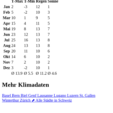
T-Max
T-Min
Regen
Sonne
Jan
2
-3
12
1
Feb
5
-2
10
3
Mar
10
1
9
5
Apr
15
4
11
5
Mai
19
8
13
7
Jun
23
12
13
7
Jul
25
16
13
8
Aug
24
13
13
8
Sep
20
11
10
6
Okt
14
6
10
2
Nov
7
2
10
2
Dez
3
-2
10
1
Ø 13.9
Ø 5.5
Ø 11.2
Ø 4.6
Mehr Klimadaten
Basel
Bern
Biel
Genf
Lausanne
Lugano
Luzern
St. Gallen
Winterthur
Zürich
⬈ Alle Städte in Schweiz