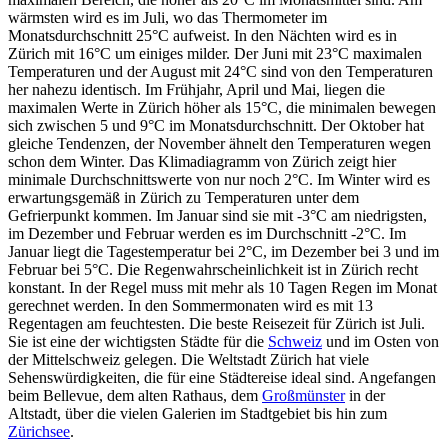
wärmsten wird es im Juli, wo das Thermometer im
Monatsdurchschnitt 25°C aufweist. In den Nächten wird es in
Zürich mit 16°C um einiges milder. Der Juni mit 23°C maximalen
Temperaturen und der August mit 24°C sind von den Temperaturen
her nahezu identisch. Im Frühjahr, April und Mai, liegen die
maximalen Werte in Zürich höher als 15°C, die minimalen bewegen
sich zwischen 5 und 9°C im Monatsdurchschnitt. Der Oktober hat
gleiche Tendenzen, der November ähnelt den Temperaturen wegen
schon dem Winter. Das Klimadiagramm von Zürich zeigt hier
minimale Durchschnittswerte von nur noch 2°C. Im Winter wird es
erwartungsgemäß in Zürich zu Temperaturen unter dem
Gefrierpunkt kommen. Im Januar sind sie mit -3°C am niedrigsten,
im Dezember und Februar werden es im Durchschnitt -2°C. Im
Januar liegt die Tagestemperatur bei 2°C, im Dezember bei 3 und im
Februar bei 5°C. Die Regenwahrscheinlichkeit ist in Zürich recht
konstant. In der Regel muss mit mehr als 10 Tagen Regen im Monat
gerechnet werden. In den Sommermonaten wird es mit 13
Regentagen am feuchtesten. Die beste Reisezeit für Zürich ist Juli.
Sie ist eine der wichtigsten Städte für die
Schweiz
und im Osten von
der Mittelschweiz gelegen. Die Weltstadt Zürich hat viele
Sehenswürdigkeiten, die für eine Städtereise ideal sind. Angefangen
beim Bellevue, dem alten Rathaus, dem
Großmünster
in der
Altstadt, über die vielen Galerien im Stadtgebiet bis hin zum
Zürichsee
.